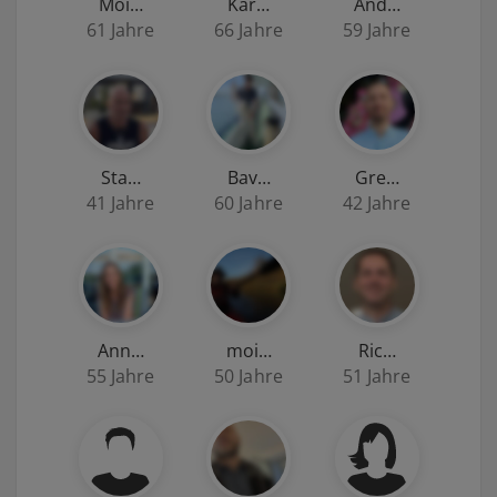
Moi…
Kar…
And…
61 Jahre
66 Jahre
59 Jahre
Sta…
Bav…
Gre…
41 Jahre
60 Jahre
42 Jahre
Ann…
moi…
Ric…
55 Jahre
50 Jahre
51 Jahre